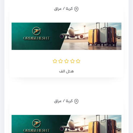
کربلا / عراق
هتل الف
کربلا / عراق