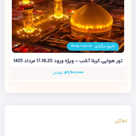
تاریخ برگزاری : ۱۴۰۵/۰۵/۱۸
تور هوایی کربلا 7شب – ویژه ورود 17،18،20 مرداد 1405
۵۹,۹۰۰,۰۰۰
تومان
اماکن