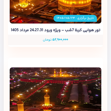
تاریخ برگزاری : ۱۴۰۵/۰۵/۲۴
تور هوایی کربلا 7شب – ویژه ورود 24،27،31 مرداد 1405
۵۲,۹۰۰,۰۰۰
تومان