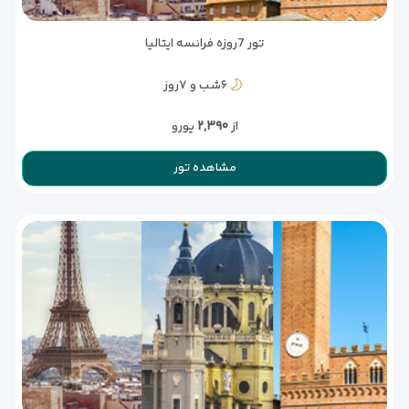
تور 7روزه فرانسه ایتالیا
۶شب و ۷روز
از
۲,۳۹۰
یورو
مشاهده تور