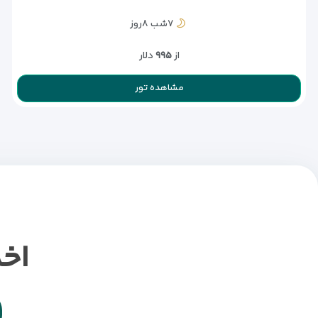
۷شب ۸روز
از
۹۹۵
دلار
مشاهده تور
اخ