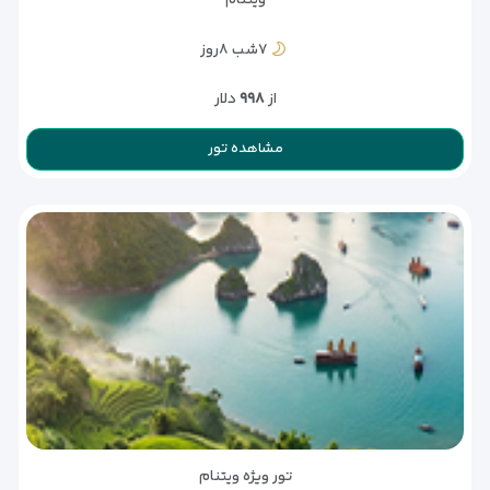
ویتنام
۷شب ۸روز
از
۹۹۸
دلار
مشاهده تور
تور ویژه ویتنام