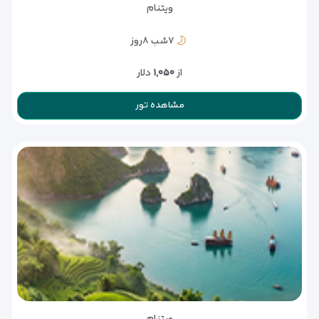
ویتنام
۷شب ۸روز
از
۱,۰۵۰
دلار
مشاهده تور