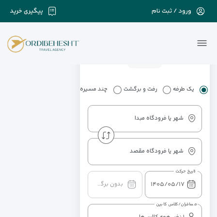
ورود / ثبت نام
پیگیری خرید
پرواز
هتل
پرواز+هتل
تشریفات
فرودگاه
اردیبهشت یک ماه نیست
با ما همیشه بهار است
یک طرفه
رفت و برگشت
چند مسیره
شهر یا فرودگاه مبدا
شهر یا فرودگاه مقصد
تاریخ حرکت
بدون برگشت
مسافران/کلاس کابین