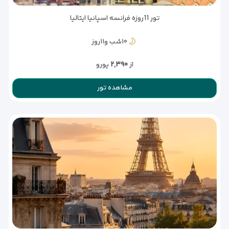
تور 11روزه فرانسه اسپانیا ایتالیا
۱۰شب و۱۱روز
از
۲,۳۹۰
یورو
مشاهده تور