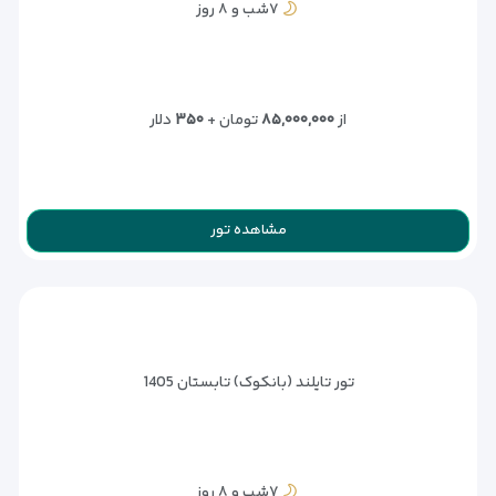
۷شب و ۸ روز
از
۸۵,۰۰۰,۰۰۰
تومان +
۳۵۰
دلار
مشاهده تور
تور تایلند (بانکوک) تابستان 1405
۷شب و ۸ روز