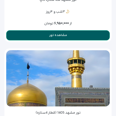
تور مشهد سه ستاره تاپ
۳شب و ۴روز
از
۶,۹۵۰,۰۰۰
تومان
مشاهده تور
تور مشهد 1405 (قطار 4ستاره)