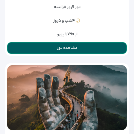
تور 5روز فرانسه
۴شب و ۵روز
از
۱,۷۹۰
یورو
مشاهده تور