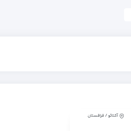
آکتائو / قزاقستان