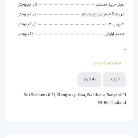
هتل اِلِوِن بانکوک انتخابی ایده‌آل برای مسافران تجاری و
مرکز خرید امسفر
۱٫۵کیلومتر
تفریحی که به دنبال امکانات مدرن و موقعیت عالی هستند
فروشگاه مرکزی چیدلوم
۱٫۶کیلومتر
.
امپوریوم
۱٫۹کیلومتر
معبد اراوان
۲کیلومتر
ام کوآرتیر
۲کیلومتر
سفارت ایالات متحده
۲کیلومتر
مشخصات تماس
مرکز همایش های ملی ملکه سیریکیت
۲٫۱کیلومتر
مجتمع خرید سنترال ورلد
۲٫۱کیلومتر
تایلند
بانکوک
پارک لومفینی
۲٫۴کیلومتر
11 Soi Sukhumvit 11, Klongtoey-Nua, Watthana, Bangkok
10110, Thailand