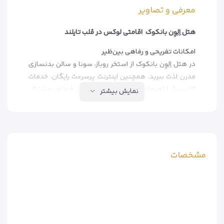
معرفی و تصاویر
هتل اِلِوِن بانکوک اقامتی لوکس در قلب تایلند
امکانات تفریحی و رفاهی بین‌ظیر
در هتل اِلِوِن بانکوک از استخر روباز، سونا و سالن بدنسازی
مدرن لذت ببرید. همچنین اینترنت پرسرعت رایگان، خدمات
کانسیرژ (راهنمای سفر) و تلویزیون در فضای مشترک،
نمایش بیشتر
اقامتی راحت را برای شما فراهم می‌کند.
خدمات ویژه برای مهمانان
– خدمات خشکشویی و لباسشویی
– پذیرش 24 ساعته و امکان نگهداری چمدان
مشخصات
– سرویس رفت و برگشت فرودگاهی (با هزینه اضافه – 24
ساعته)
– پارکینگ رایگان در محل هتل
رستوران‌ها و بارهای دلچسب
– رستوران Thai Me Up با سرو غذاهای محلی و بین‌المللی