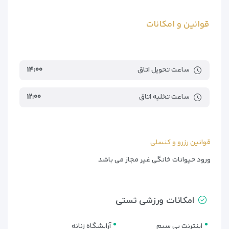
Titiwangsa Lake Garden
۳٫۹کیلومتر
قوانین و امکانات
Royal Selangor Pewter Factory and Visitor
۶کیلومتر
Centre
Sultan Abdul Aziz Shah Airport
۲۲کیلومتر
ساعت تحویل اتاق
۱۴:۰۰
Kuala Lumpur International Airport
۶۲کیلومتر
ساعت تخلیه اتاق
۱۲:۰۰
قوانین رزرو و کنسلی
ورود حیوانات خانگی غیر مجاز می باشد
امکانات ورزشی تستی
اینترنت بی سیم
آرایشگاه زنانه