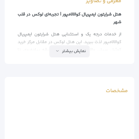
معرفی و تصاویر
هتل شرایتون ایمپریال کوالالامپور | تجربه‌ای لوکس در قلب
شهر
از خدمات درجه یک و استثنایی هتل شرایتون ایمپریال
کوالالامپور لذت ببرید. این هتل لوکس در مقابل مرکز خرید
کوئیل سیتی واقع شده و تنها ۵ دقیقه پیاده‌روی تا
نمایش بیشتر
ایستگاه مونوریل کوالالامپور فاصله دارد. این هتل با استخر
روباز و ۳ رستوران متنوع، اقامتی به‌یادماندنی را برای شما
فراهم می‌کند. اینترنت رایگان در تمامی قسمت‌های هتل در
دسترس است.
مشخصات
موقعیت ممتاز در مرکز شهر
– دسترسی آسان به ایستگاه‌های LRT دانگ وانگیو
مونوریل مدان توانکو
– ۱۵ دقیقه با ماشین تا چایناتاون
– ۱۰ دقیقه تا بوکیت بینتانگ و بازار مرکزی
– نزدیک به مراکز درمانی معتبر: HSC، پرینس کورت و