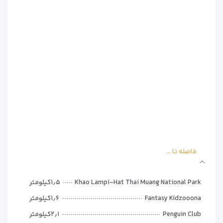
**اتاق‌ها و امکانات**
– تهویه مطبوع
– تلویزیون و فضای غذاخوری
– حمام اختصاصی با دوش و سشوار
– چای‌ساز و قهوه‌ساز
– کمد لباس و میز کار
**گزینه‌های غذاخوری**
* صبحانه:
– کانتیننتال
– بوفه با غذاهای محلی
– منوی انتخابی با میوه و آبمیوه تازه
فاصله تا ...
چرا این هتل را انتخاب کنیم؟**
– قیمت مناسب با امکانات عالی
Khao Lampi-Hat Thai Muang National Park
۱٫۵کیلومتر
-موقعیت عالی برای دسترسی به ساحل و مراکز خرید
Fantasy Kidzooona
۱٫۶کیلومتر
– فضای خانوادگی و آرام
Penguin Club
۲٫۱کیلومتر
**نقاط قوت و ضعف**