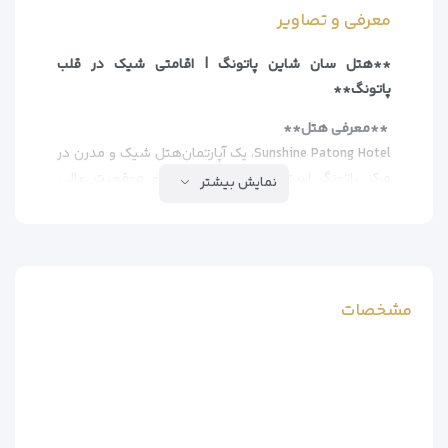
معرفی و تصاویر
**هتل سان شاین پاتونگ | اقامتی شیک در قلب
پاتونگ**
**معرفی هتل**
Sunshine Patong Hotel، یک آپارتمان‌هتل شیک و مدرن در
مرکز پاتونگ است که با استخر روباز و موقعیت عالی،
نمایش بیشتر
گزینه‌ای ایده‌آل برای مسافران خانوادگی و زوج‌ها محسوب
می‌شود. این هتل با امکانات رفاهی کامل و دسترسی آسان
به ساحل، تجربه‌ای دل‌نشین از اقامت در پوکت را ارائه
می‌دهد.
مشخصات
**ویژگی‌های کلیدی**
– استخر روباز با فضای استراحت
– آپارتمان‌های مجهز با بالکن اختصاصی
– وای‌فای رایگان در تمام هتل
– پارکینگ رایگان برای مهمانان