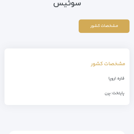
سوئیس
مشخصات کشور
مشخصات کشور
قاره: اروپا
پایتخت: بِرن