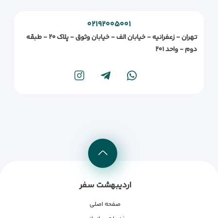
اسکای دایو
۳۱٫۹کیلومتر
۰۲۱۹۲۰۰۵۰۰۱
بزرگراه شیخ زاید
۳۲٫۰۳کیلومتر
تهران - زعفرانیه - خیابان الف - خیابان وثوق - پلاک ۲۰ - طبقه
دبی مارینا یات کلاب
۳۲٫۱۷کیلومتر
دوم - واحد ۲۰۱
تور هلیکوپتر دبی
۳۲٫۵۵کیلومتر
واک ات جی بی آر
۳۲٫۶۷کیلومتر
برج های دریاچه جمیرا
۳۲٫۶۹کیلومتر
دبی مارینا
۳۲٫۸۲کیلومتر
معبد گوروناناک دربار سیک
۳۸٫۴۶کیلومتر
دبی آتودروم
۴۰٫۴۳کیلومتر
مسیر دوچرخه سواری القدرا
۴۳٫۶۲کیلومتر
اردیبهشت سفر
صفحه اصلی