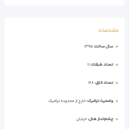
هستند. این هتل تنها 500 متر تا مرکز خرید دیره سیتی
سنتر فاصله دارد.
**ویژگی‌های کلیدی هتل**
مشخصات
– موقعیت عالی در مرکز دیره
– فاصله 5 دقیقه‌ای تا مرکز خرید سیتی سنتر
سال ساخت:
۱۳۹۵
– فقط 2 کیلومتر تا فرودگاه بین‌المللی دبی
– پارکینگ و وای‌فای رایگان
– خدمات کرایه خودرو در محل
تعداد طبقات:
۱۱
**امکانات هتل Royal Continental**
– رستوران هتل با منوی متنوع
تعداد اتاق:
۱۶۸
– اتاق‌های استاندارد با تهویه مطبوع
– تلویزیون صفحه تخت با کانال‌های ماهواره‌ای
وضعیت ترافیک:
خارج از محدوده ترافیک
– فضای نشیمن در برخی واحدها
– حمام اختصاصی با لوازم بهداشتی رایگان
– کتری برقی در تمام اتاق‌ها
چشم‌انداز هتل:
خیابان
– میز پینگ‌پنگ برای تفریح مهمانان