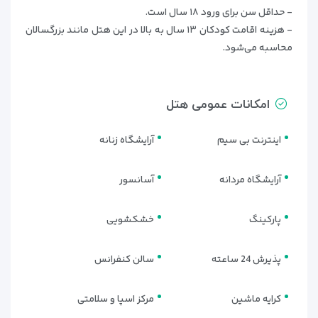
- حداقل سن برای ورود ۱۸ سال است.
دهکده‌ی میراث و غواصی دبی
۷٫۹۱کیلومتر
- هزینه اقامت کودکان ۱۳ سال به بالا در این هتل مانند بزرگسالان
قاب دبی
۸٫۶۲کیلومتر
محاسبه می‌شود.
سرزمین درخشان دبی
۸٫۸۳کیلومتر
پارک ساحلی الممزر
۹٫۸۱کیلومتر
امکانات عمومی هتل
موزه آینده دبی
۱۱٫۳۲کیلومتر
مسجد جمیرا
۱۱٫۵۵کیلومتر
اینترنت بی سیم
آرایشگاه زنانه
خیابان جمیرا
۱۱٫۷۱کیلومتر
موزه اتحاد
۱۱٫۸۱کیلومتر
آرایشگاه مردانه
آسانسور
جمیرا پلازا
۱۲٫۷۲کیلومتر
پارکینگ
خشکشویی
سیتی واک
۱۲٫۸۶کیلومتر
ساحل لامر
۱۲٫۹۲کیلومتر
پذیرش 24 ساعته
سالن کنفرانس
آکواریوم دبی مال
۱۳٫۲۹کیلومتر
گرین پلنت
۱۳٫۳۱کیلومتر
کرایه ماشین
مرکز اسپا و سلامتی
محله بستکیه
۱۳٫۴۹کیلومتر