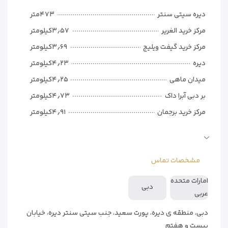
– موقعیت استراتژیک نزدیک به فرودگاه
دیره سیتی سنتر
۴۷۳متر
مرکز خرید الغریر
۳٫۵۷کیلومتر
مرکز خرید گیفت ویلیج
۳٫۶۹کیلومتر
دیره
۴٫۲۳کیلومتر
میدان ماهی
۴٫۲۵کیلومتر
بر دبی آبرا داک
۴٫۷۳کیلومتر
مرکز خرید برجمان
۴٫۹۱کیلومتر
فستیوال سیتی مال
۵٫۲۳کیلومتر
میدان ساعت
۵٫۳۱کیلومتر
مشخصات تماس
خور دبی
۵٫۳۳کیلومتر
وافی مال
۵٫۴۳کیلومتر
امارات متحده
دبی
عربی
موزه ایلوژن
۵٫۷۲کیلومتر
مرکز شیخ محمد
۵٫۷۶کیلومتر
دبی، منطقه ی دیره، پورت سعید، جنب سیتی سنتر دیره، خیابان
بیست و هفتم
مرکز خرید وافی
۵٫۹۲کیلومتر