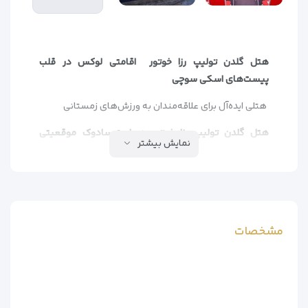
هتل گلدن تولیپ رزا خوتور اقامتی لوکس در قلب
پیست‌های اسکی سوچی
هتلی ایده‌آل برای علاقه‌مندان به ورزش‌های زمستانی
هتل گلدن تولیپ رزا خوتور در استوسادوک موقعیتی
نمایش بیشتر
استثنایی دارد و تنها:
– 200 متر تا پیست اسکی رزا خوتور
– 400 متر تا تله‌کابین المپیا
– 1.9 کیلومتر تا تله‌کابین آلپیکا-سرویس
فاصله دارد. این هتل با امکانات منحصر به فرد، مقصدی
مشخصات
عالی برای مسافران زمستانی و تابستانی است.
امکانات ویژه هتل
– خدمات آرامش‌بخش
– مرکز ماساژ حرفه‌ای