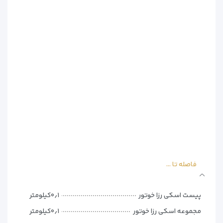
– مرکز تناسب اندام مجهز
امکانات عمومی
– اینترنت وای‌فای رایگان در تمام هتل
– خدمات دربان 24 ساعته
– مرکز تجاری 24 ساعته
– روزنامه رایگان در لابی
گزینه‌های پذیرایی
– رستوران BRANCHE با منوی محلی و بین‌المللی
– بار/سالن مدرن
– سرویس اتاق 24 ساعته
– صبحانه بوفه (7-11 صبح با هزینه)
فاصله تا ...
فضای اقامتی لوکس
162 اتاق مجهز شامل:
پیست اسکی رزا خوتور
۰٫۱کیلومتر
– مینی‌بار در تمام اتاق‌ها
مجموعه اسکی رزا خوتور
۰٫۱کیلومتر
– تلویزیون صفحه تخت با برنامه‌های کابلی