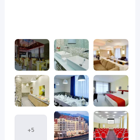
هتل گلدن تولیپ رزا خوتور
+5