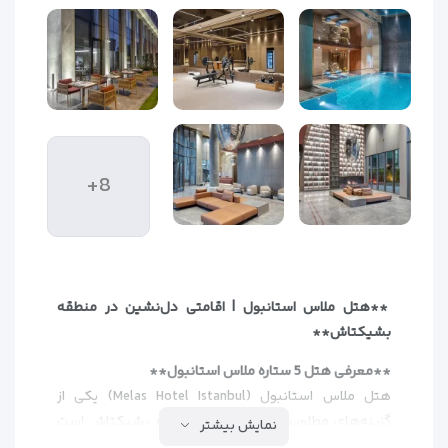
+8
**هتل ملاس استانبول | اقامتی دل‌نشین در منطقه
بشیکتاش**
**معرفی هتل 5 ستاره ملاس استانبول**
هتل ملاس استانبول (Melas Hotel Istanbul) یکی از
گزینه‌های مطلوب برای اقامت در منطقه بشیکتاش است
نمایش بیشتر
که با امکانات متنوع و موقعیت عالی، میزبانی مناسب برای