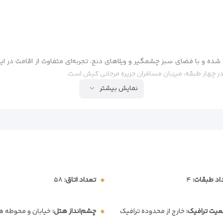
نمایش بیشتر
)
اد طبقات:
۴
تعداد اتاق:
۵۸
یت ترافیک:
خارج از محدوده ترافیک
چشم‌انداز هتل:
خیابان و محوطه ه