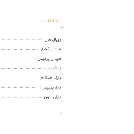
فاصله تا ...
رویال مال
ميدان آبشار
ميدان پرديس
پلاژآقایان
پارک هنگام
بازار پردیس 1
بازار زيتون
بازار مرجان
پارک مرجان
بازار مروارید