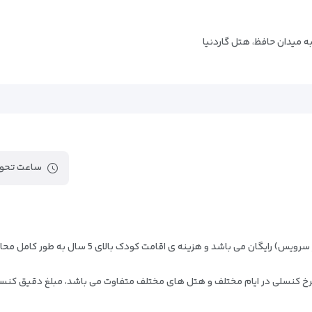
حافظیه
مرکز تجاری
به میدان حافظ، هتل گاردنیا
مرکز همایش های بین المللی
ند
بلوار ساحل
فلای بورد
کیبل اسکی
گذر هنرمندان
بولینگ مریم
ساعت تحوی
بازار پانیذ
توتی فروتی
بازار ونوس
- سن اقامت کودک زیر 5 سال (درصورت عدم استفاده از س
بازار دامون دريا 2
بازار مريم
که نرخ کنسلی در ایام مختلف و هتل های مختلف متفاوت می باشد، مبلغ دقیق کن
بازار دامون دريا 1