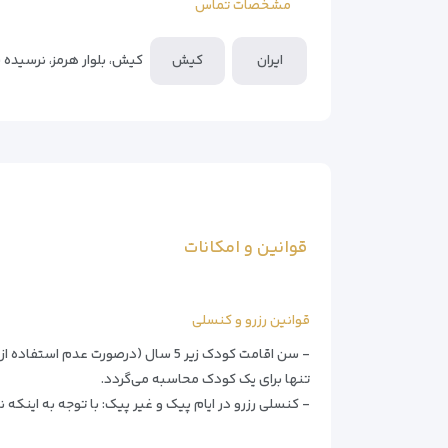
مشخصات تماس
**ملاحظات مهم**
– ساختمان بدون آسانسور (۴ طبقه)
ایران
کیش
کیش، بلوار هرمز، نرسیده 
– ویلاها برای مهمانی‌های پرسر و صدا مناسب نیست
– حیوانات خانگی مجاز نیستند
بهترین انتخاب برای
– زوج‌های جوان
– خانواده‌های ۴-۵ نفره
– مسافران طبیعت‌دوست
قوانین و امکانات
قوانین رزرو و کنسلی
تنها برای یک کودک محاسبه می‌گردد.
- کنسلی رزرو در ایام پیک و غیر پیک: با توجه به این