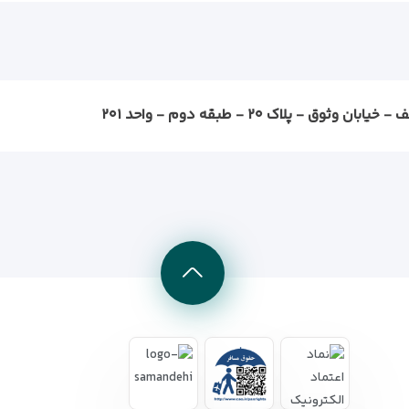
مسير ويژه دوچرخه سواري
بازار پارس خلیج
بازار عرب ها ( صفین)
مركز خريد ديپلمات
ثوق - پلاک ۲۰ - طبقه دوم - واحد ۲۰۱
مجتمع گلف کیش
بازار پديده
کشتی یونانی
روستا باغو
کوه نور