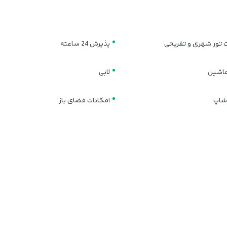
بازار بهكيش
بازار پردیس2
پارک سیمرغ
 تور شهری و تفریحی
پذیرش 24 ساعته
باغ پرندگان
سينما لبخند
 ماشین
لابی
پارک دلفینها
پلاژ بانوان
شاپ
امکانات فضای باز
بيمارستان فوق تخصصي كيش
شهر زیرزمینی کاریز
دهكده المپيك
پدیده شاندیز
شهر باستانی حریره
پارك درخت سبز
آب انبار سنتی