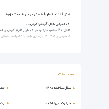
هتل گاردنیا کیش | اقامتی در دل طبیعت جزیره
**معرفی هتل گاردنیا کیش**
تأسیس و در ۱۳۹۳ بازسازی شد، با ۵۸ واحد اقامتی در چهار طبقه، میزبان مسافران جزیره مرجانی کیش است.
**ویژگی‌های منحصربه‌فرد**
*موقعیت استراتژیک*
– نزدیک به مراکز خرید پردیس ۱ و ۲ (۵ دقیقه با ماشین)
– دسترسی آسان به بلوار هرمز(محور اصلی گردشگری
– فاصله مناسب تا ساحل (۸ دقیقه با ماشین)
مشخصات
**امکانات اقامتی**
– ۵۸ واحد شامل اتاق‌های هتلی و ویلاهای مستقل
سال ساخت:
۱۳۸۶
تعد
– تهویه مطبوع در تمام واحدها
– فضای سبز ۴۰۰۰ متری با درختان نخل و گل‌های گرمسیری
ظرفیت لابی:
۵۰ نفر
وضع
**خدمات رفاهی**