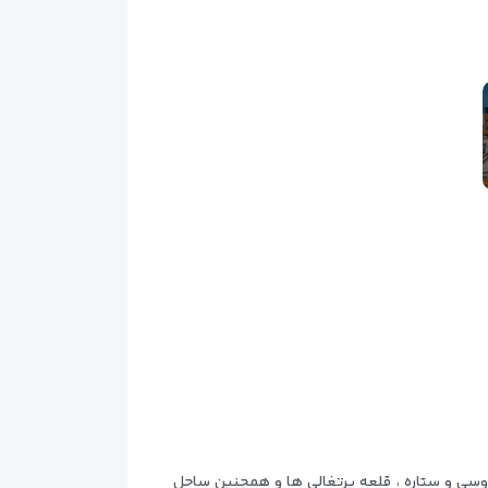
کز خرید فردوسی و ستاره ، قلعه پرتغالی ها و همچنین ساحل