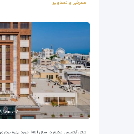
معرفی و تصاویر
rtemis-7
هتل آرتمیس قشم در س