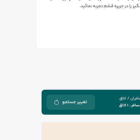
 را در جزیره قشم تجربه نمائید.
فران / اتاق
تغییر جستجو