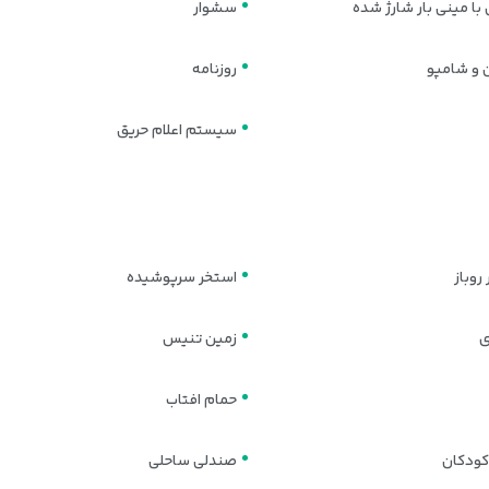
با مینی بار شارژ شده
سشوار
 و شامپو
روزنامه
سیستم اعلام حریق
روباز
استخر سرپوشیده
ی
زمین تنیس
حمام افتاب
کودکان
صندلی ساحلی