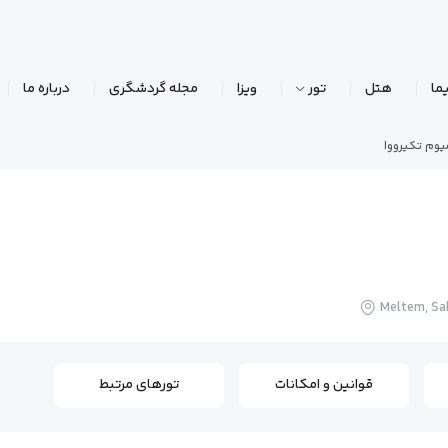
ما
هتل
تور
ویزا
مجله گردشگری
درباره ما
وم تکیرووا
Meltem, Sak
قوانین و امکانات
تورهای مرتبط