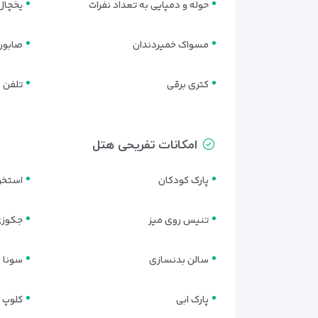
حوله و دمپایی به تعداد نفرات
یخچال 
مسواک خمیردندان
صابون
کتری برقی
تلفن
امکانات تفریحی هتل
پارک کودکان
استخر 
تنیس روی میز
جکوز
سالن بدنسازی
سونا
پارک ابی
کلوپ 