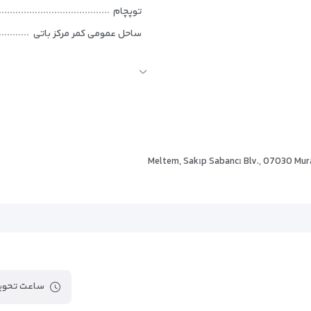
توپچام
ساحل عمومی کمر مرکز باتی
خیابان لیمان
مارینای کمر
ساحل و پارک مون‌لایت
پارک موضوعی نوماد
وفه
کابل تله‌کابین تونک‌تپه
ی سبک
Meltem, Sakıp Sabancı Blv., 07030 Mur
ساحل ساریسو
مارینای ستور آنتالیا
دایما
ساعت تحویل