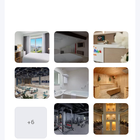
هتل سوچی پارک
+6