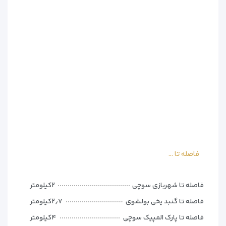
– نزدیک به ساحل دریای سیاه
امکانات هتل سوچی پارک
– رستوران و کافی‌شاپ برای صرف وعده‌های غذایی
– پارکینگ رایگان برای مهمانان
– دسترسی سریع به امکانات تفریحی پارک‌های مجاور
– اتاق‌های تمیز و استاندارد با قیمت مناسب
مناسب برای چه کسانی است؟
– خانواده‌هایی که به دنبال اقامت اقتصادی نزدیک به
جاذبه‌ها هستند
– مسافران پارک المپیک و پارک تفریحی سوچی
– کسانی که بودجه محدود دارند اما می‌خواهند نزدیک به
فاصله تا ...
مراکز گردشگری بمانند
فاصله تا شهربازی سوچی
۲کیلومتر
فاصله تا گنبد یخی بولشوی
۲٫۷کیلومتر
فاصله تا پارک المپیک سوچی
۴کیلومتر