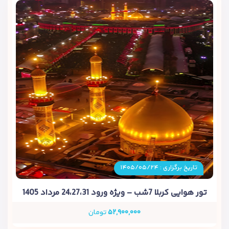
تاریخ برگزاری : ۱۴۰۵/۰۵/۲۴
تور هوایی کربلا 7شب – ویژه ورود 24،27،31 مرداد 1405
۵۲,۹۰۰,۰۰۰
تومان