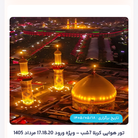
تاریخ برگزاری : ۱۴۰۵/۰۵/۱۸
تور هوایی کربلا 7شب – ویژه ورود 17،18،20 مرداد 1405