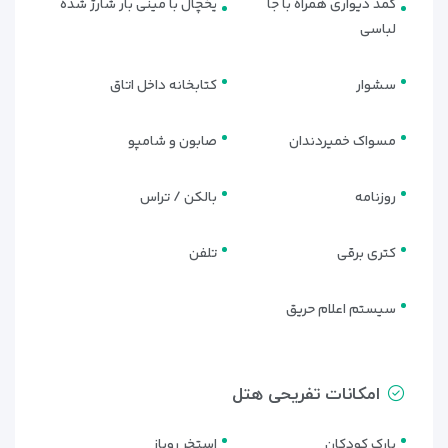
کمد دیواری همراه با جا
یخچال با مینی بار شارژ شده
لباسی
سشوار
کتابخانه داخل اتاق
مسواک خمیردندان
صابون و شامپو
روزنامه
بالکن / تراس
کتری برقی
تلفن
سیستم اعلام حریق
امکانات تفریحی هتل
پارک کودکان
استخر روباز