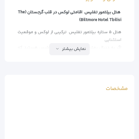
هتل بیلتمور تفلیس اقامتی لوکس در قلب گرجستان (The
Biltmore Hotel Tbilisi)
هتل ۵ ستاره بیلتمور تفلیس ترکیبی از لوکس و موقعیت
استثنایی
اگر به دنبال بهترین هتل ۵ ستاره در تفلیس هستید که
نمایش بیشتر
هم امکانات فوق العاده داشته باشد و هم دسترسی عالی
به جاذبه های گردشگری، هتل بیلتمور تفلیس انتخاب ایده
آلی است. این هتل مجلل با امتیاز 8.4 از 10، استانداردهای
بالای خدمات هتلداری را ارائه می دهد.
مشخصات
چرا هتل بیلتمور تفلیس را انتخاب کنیم؟
– موقعیت عالی فاصله کوتاه تا میدان آزادی، پل صلح و کاخ
ریاست جمهوری
– 214 اتاق و سوئیت مجلل با طراحی مدرن و امکانات کامل
– رستوران های بین المللی با منوی متنوع
– مرکز اسپا و استخر سرپوشیده برای آرامش کامل
– پارکینگ رایگان و ترانسفر فرودگاهی