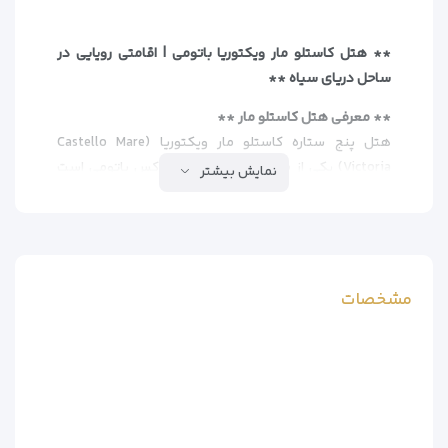
** هتل کاستلو مار ویکتوریا باتومی | اقامتی رویایی در
ساحل دریای سیاه **
** معرفی هتل کاستلو مار **
هتل پنج ستاره کاستلو مار ویکتوریا (Castello Mare
Victoria) یکی از مجلل‌ترین هتل‌های لوکس باتومی است
نمایش بیشتر
که با طراحی مدرن و چشم‌انداز خیره‌کننده به دریای سیاه،
تجربه‌ای منحصر به فرد از اقامت در گرجستان را ارائه
می‌دهد. این هتل با موقعیت ساحلی استثنایی، دسترسی
آسان به جاذبه‌های اصلی شهر را فراهم می‌کند.
مشخصات
** امکانات و خدمات برتر هتل **
– اتاق‌ها و سوئیت‌های لوکس
– تلویزیون صفحه تخت مدرن
– مینی‌بار مجهز
– وای‌فای پرسرعت رایگان
– سیستم تهویه مطبوع پیشرفته