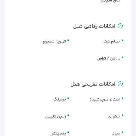
اتاق سیگار
امکانات رفاهی هتل
حمام ترک
تهویه مطبوع
بالکن / تراس
امکانات تفریحی هتل
استخر سرپوشیده
بولینگ
جکوزی
زمین تنیس
سونا
بدمینتون