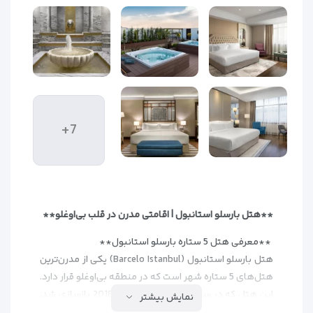
+7
**هتل بارسلو استانبول | اقامتی مدرن در قلب بی‌اوغلو**
**معرفی هتل 5 ستاره بارسلو استانبول**
هتل بارسلو استانبول (Barcelo Istanbul) یکی از مدرن‌ترین
هتل‌های 5 ستاره شهر است که در منطقه بی‌اوغلو قرار دارد.
این هتل که در سال 2012 تأسیس و در 2018 بازسازی شد،
نمایش بیشتر
با 270 اتاق مجهز و طراحی معاصر، میزبانی ایده‌آلی برای