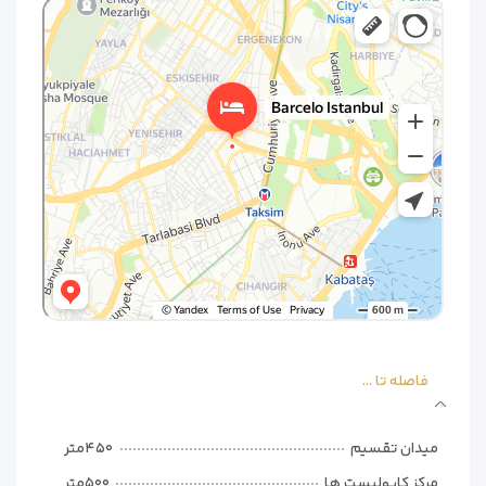
– مینی‌بار و چای‌ساز/قهوه‌ساز
Barceló Istanbul
Hotel in Istanbul
– حمام مدرن با کابین دوش شیشه‌ای
– اینترنت پرسرعت رایگان در تمام هتل
**امکانات هتل**
– رستوران اصلی: سرو غذاهای ترکی و بین‌المللی
– لابی بار: محیطی دنج برای نوشیدنی‌های شبانه
– مرکز بدنسازی: مجهز به جدیدترین دستگاه‌ها
– اسپای اختصاصی: با سونا و خدمات ماساژ
– سالن‌های کنفرانس: مناسب برای میهمانان تجاری
**چرا هتل بارسلو را انتخاب کنیم؟**
– موقعیت مرکزی و دسترسی آسان به نقاط مهم شهر
– اتاق‌های مدرن با امکانات کامل
– امکانات تفریحی و رفاهی متنوع
فاصله تا ...
– مناسب برای سفرهای تجاری و تفریحی
میدان تقسیم
۴۵۰متر
مرکز کاپولیست ها
۵۰۰متر