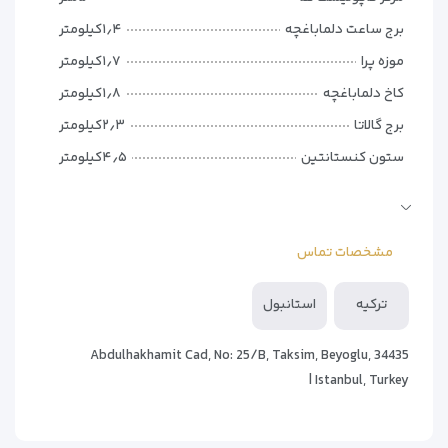
برج ساعت دلماباغچه
۱٫۴کیلومتر
موزه پرا
۱٫۷کیلومتر
کاخ دلماباغچه
۱٫۸کیلومتر
برج گالاتا
۲٫۳کیلومتر
ستون کنستانتین
۴٫۵کیلومتر
آب انبار باسیلیکا
۴٫۷کیلومتر
کاخ توپکاپی
۵کیلومتر
مشخصات تماس
برج‌های دختر
۵کیلومتر
فرودگاه استانبول
۳۷کیلومتر
ترکیه
استانبول
فرودگاه بین المللی سابیها گوکچن استانبول
۴۵کیلومتر
Abdulhakhamit Cad, No: 25/B, Taksim, Beyoglu, 34435
Istanbul, Turkey |