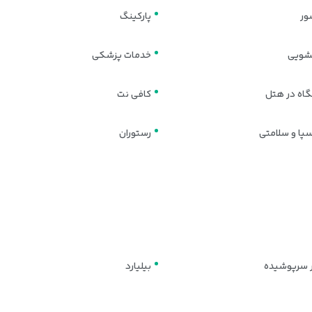
مسجد رستم پاشا
ور
پارکینگ
حمام سلیمانیه
مسجد فاتح
ویی
خدمات پزشکی
بازار ادویه
مسجد سلیمانیه
اه در هتل
کافی نت
مسجد جدید استانبول
سپا و سلامتی
رستوران
موزه پست استانبول
کلیسای جامع سنت جورج استانبول
کلیسای بلغاری سنت استفان
مسجد بایزید استانبول
کاروانسرای والده خان
محله بالات
 سرپوشیده
بیلیارد
پارک مینیاتورک
مسجد شاهزاده