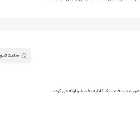
موزه ملی نقاشی استانبول
موزه مولوی خانه گالاتا
موزه نیروی دریایی استانبول
گالری سالت
برج گالاتا
کاخ ایهلامور
ساعت تحوی
بوتیک آتلیر 55
پلکان کاموندو
بازار عتیقه فروشی فریکوی
م در مرکز هیجان شهر باشند و هم از آرامش هتل لوکس بهره ببرند، گزینه‌ای ا
ورت دو تخت + یک کاناپه تخت شو ارائه می گردد.
مرکز خرید جواهیر استانبول
مسجد زیرک
 خدمات اختصاصی، پنجره‌ای رو به بهترین‌های استانبول است. چه برای گشت‌وگذا
ی را از بین می‌برد.
موزه رحمی کوچ
آبراهه والنس
موزه هنر مدرن