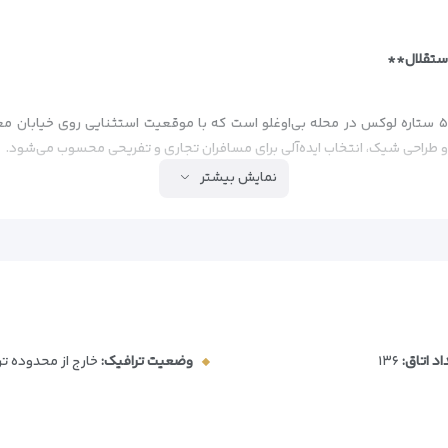
استقلال**
هتل چِر استانبول (Cher Istanbul Hotel) یک هتل ۵ ستاره لوکس در محله بی‌اوغلو است که با موقعیت استثن
ن و طراحی شیک، انتخاب ایده‌آلی برای مسافران تجاری و تفریحی محسوب می‌شود.
نمایش بیشتر
)
اد اتاق:
۱۳۶
وضعیت ترافیک:
خارج از محدوده ت