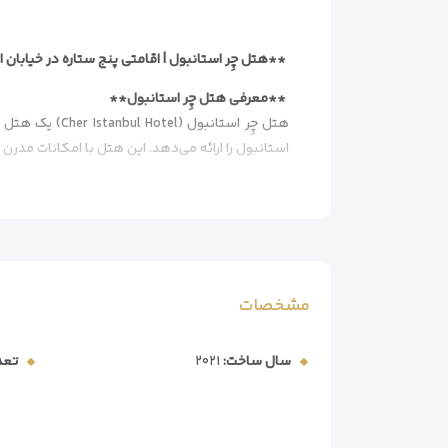
**هتل چِر استانبول | اقامتی پنج ستاره در خیابان 
**معرفی هتل چِر استانبول**
استانبول را ارائه می‌دهد. این هتل با امکانات مدر
**برترین مزایای هتل**
– موقعیت طلایی در قلب خیابان استقلال
– پارکینگ اختصاصی رایگان (امتیاز ویژه در مرکز شهر
– استخر سرپوشیده و مرکز سلامت با سونا
– رستوران‌های متنوع با صبحانه بوفه اروپایی
مشخصات
– اتاق‌های مشرف به شهر با طراحی مدرن
**امکانات و خدمات هتل**
سال ساخت:
۲۰۲۱
تعد
– اتاق‌های مجهز و راحت
– چشم‌انداز پانوراما از شهر
– تهویه مطبوع پیشرفته