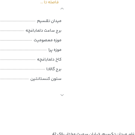
فاصله تا ...
یکی
میدان تقسیم
فضایی مجلل
برج ساعت دلماباغچه
 انواع قهوه‌های ویژه
موزه معصومیت
تنس
موزه پرا
کاخ دلماباغچه
برج گالاتا
ستون کنستانتین
آب انبار باسیلیکا
کاخ توپکاپی
برج‌های دختر
ول
پل شهدای ۱۵ جولای
ینه اضافه)
یاقوت کبود استانبول
لو، میدان تکسیم، خیابان سهیت مختار، پلاک 42