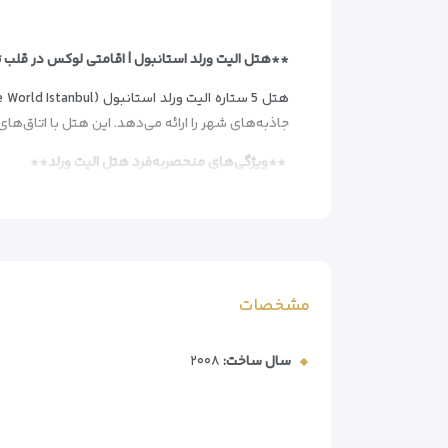
**هتل الیت ورلد استانبول | اقامتی لوکس در قل
جاذبه‌های شهر را ارائه می‌دهد. این هتل با اتاق‌ه
**ویژگی‌های منحصربه‌فرد هتل الیت ورلد**
– موقعیت طلایی: 50 متر تا میدان تکسیم – 400 متر تا ایستگاه مترو
– اتاق‌های نئوکلاسیک با جکوزی اختصاصی و اینترن
– اسپای لوکس با حمام ترکی مرمرین و خدمات ماساژ 
– 3 گزینه پذیرایی: 2 رستوران، کافه و بار تخصصی
– استخر سرپوشیده موزاییکی و استخر کودکان
مشخصات
– مرکز تناسب اندام مجهز به جدیدترین دستگاه‌ها
**اتاق‌های مجلل با امکانات ویژه**
سال ساخت:
۲۰۰۸
– طراحی نئوکلاسیک با فرش‌های دستباف و مبلمان
– حمام مرمرین با محصولات بهداشتی درجه یک
– تلویزیون اینترنتی صفحه‌تخت دیواری