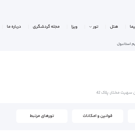
ما
هتل
تور
ویزا
مجله گردشگری
درباره ما
م استانبول
هیت مختار، پلاک 42
قوانین و امکانات
تورهای مرتبط