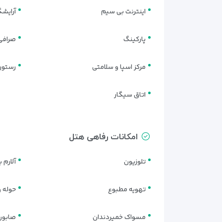
اینترنت بی سیم
آرایشگ
پارکینگ
صرافی
مرکز اسپا و سلامتی
رستور
اتاق سیگار
امکانات رفاهی هتل
تلوزیون
آلارم 
تهویه مطبوع
حوله و
مسواک خمیردندان
صابون