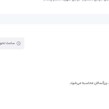
فرودگاه استانبول
فرودگاه بین المللی سابیها گوکچن ا
ساعت تحوی