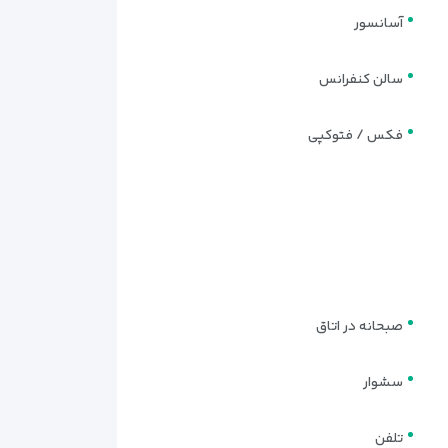
آسانسور
سالن کنفرانس
فکس / فتوکپی
صبحانه در اتاق
سشوار
تلفن