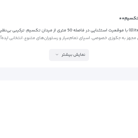
ب تکسیم**
هتل 5 ستاره الیت ورلد استانبول (Elite World Istanbul) با موقعیت استثنایی
ای مجهز به جکوزی خصوصی، اسپای تمام‌عیار و رستوران‌های متنوع، انتخابی ایده
نمایش بیشتر
ت پرسرعت رایگان
حرفه‌ای
 چوبی