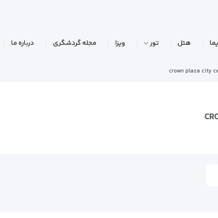
ما
هتل
تور
ویزا
مجله گردشگری
درباره ما
crown plaza city c
CR