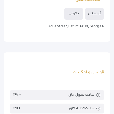
مشخصات تماس
Gonio Fortress
۷کیلومتر
Batumi Beach
۳۰۰متر
گرجستان
باتومی
Gonio Beach
۷کیلومتر
Batumi International Airport
۶۰۰متر
6 Adlia Street, Batumi 6010, Georgia
Rize–Artvin Airport
۹۴کیلومتر
قوانین و امکانات
ساعت تحویل اتاق
۱۴:۰۰
ساعت تخلیه اتاق
۱۲:۰۰