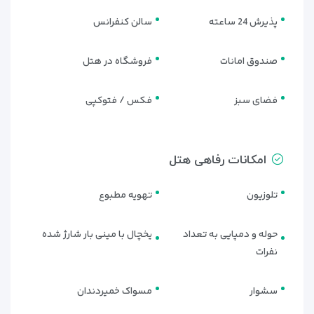
پذیرش 24 ساعته
سالن کنفرانس
صندوق امانات
فروشگاه در هتل
فضای سبز
فکس / فتوکپی
امکانات رفاهی هتل
تلوزیون
تهویه مطبوع
حوله و دمپایی به تعداد
یخچال با مینی بار شارژ شده
نفرات
سشوار
مسواک خمیردندان