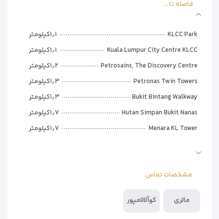
– سرویس رفت‌وآمد به فرودگاه
فاصله تا ...
KLCC Park
۱٫۱کیلومتر
Kuala Lumpur City Centre KLCC
۱٫۱کیلومتر
Petrosains, The Discovery Centre
۱٫۲کیلومتر
Petronas Twin Towers
۱٫۳کیلومتر
Bukit Bintang Walkway
۱٫۳کیلومتر
Hutan Simpan Bukit Nanas
۱٫۷کیلومتر
Menara KL Tower
۱٫۷کیلومتر
National Textiles Museum Kuala Lumpur
۲٫۶کیلومتر
Sultan Abdul Samad Building
۲٫۷کیلومتر
مشخصات تماس
Merdeka Square
۲٫۸کیلومتر
Kuala Lumpur Butterfly Park
۳٫۷کیلومتر
مالزی
کوآلالامپور
Islamic Arts Museum Malaysia
۳٫۸کیلومتر