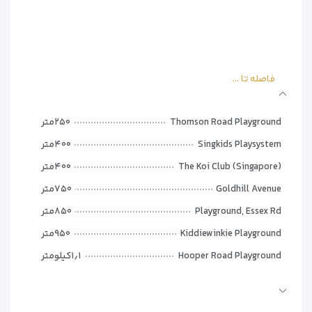
– خدمات نگهداری از کودک
– اجاره خودرو
– ترانسفر فرودگاهی
** موقعیت مکانی **
فاصله تا ...
– فاصله تا فرودگاه چانگی: 20 دقیقه
– نزدیک به مراکز خرید و جاذبه‌های توریستی
– دسترسی آسان به مترو
Thomson Road Playground
۲۵۰متر
Singkids Playsystem
۴۰۰متر
The Koi Club (Singapore)
۴۰۰متر
Goldhill Avenue
۷۵۰متر
Playground, Essex Rd
۸۵۰متر
Kiddiewinkie Playground
۹۵۰متر
Hooper Road Playground
۱٫۱کیلومتر
Doggieme
۱٫۲کیلومتر
Outdoor Area Opp TTSH
۱٫۳کیلومتر