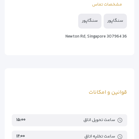
مشخصات تماس
Singapore Art Museum
۳٫۲کیلومتر
National Gallery Singapore
۴٫۳کیلومتر
سنگاپور
سنگاپور
National Orchid Garden
۴٫۴کیلومتر
Statue of Sir Stamford Raffles
۴٫۴کیلومتر
36 Newton Rd, Singapore 307964
Asian Civilisations Museum
۴٫۷کیلومتر
Seletar Airport
۱۳کیلومتر
Changi Airport
۱۸کیلومتر
Hang Nadim International Airport
۳۶کیلومتر
قوانین و امکانات
ساعت تحویل اتاق
۱۵:۰۰
ساعت تخلیه اتاق
۱۲:۰۰