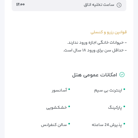
Tanjong Beach
۸کیلومتر
ساعت تخلیه اتاق
۱۲:۰۰
Seletar Airport
۱۵کیلومتر
Changi Airport
۱۶کیلومتر
Hang Nadim International Airport
۳۴کیلومتر
قوانین رزرو و کنسلی
- حیوانات خانگی اجازه ورود ندارند.
- حداقل سن برای ورود ۱۸ سال است.
امکانات عمومی هتل
اینترنت بی سیم
آسانسور
پارکینگ
خشکشویی
پذیرش 24 ساعته
سالن کنفرانس