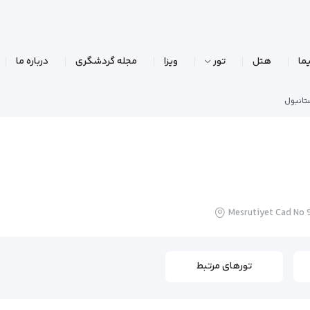
ما
هتل
تور
ویزا
مجله گردشگری
درباره ما
تانبول
Mesrutiyet Cad No 9
تورهای مرتبط