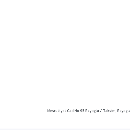
صیه می‌شود)
ی کوچک
 از پرتخفیف‌ترین گزینه‌های بی‌اوغلو برای مسافرانی است که به دنبال تعادل
Mesrutiyet Cad No 95 Beyoglu / Taksim, Beyoglu