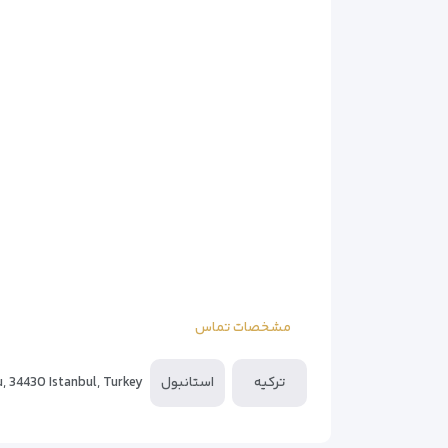
– صبحانه بوفه با محصولات تازه
– سرویس اتاق ۲۴ ساعته
– پذیرش چندزبانه (انگلیسی/ترکی/عربی)
– نگهبانی شبانه‌روزی
**نکات مهم:**
– سیگار کشیدن در اتاق‌ها ممنوع
– پارکینگ محدود (استفاده از حمل‌ونقل عمومی تو
– مناسب برای: مسافران کاری، زوج‌ها و خانواده‌ها
هتل تولیپ سیتی با قیمت مناسبو امکانات کامل، یکی
مشخصات تماس
ترکیه
استانبول
, 34430 Istanbul, Turkey