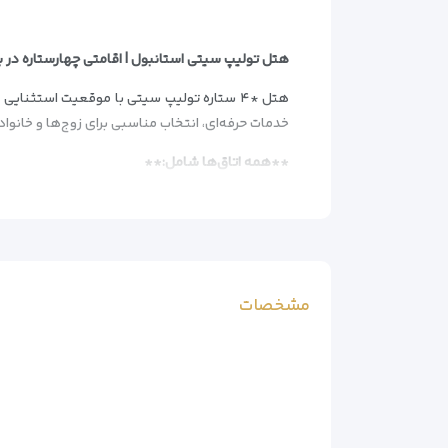
هتل تولیپ سیتی استانبول | اقامتی چهارستاره در بی
هتل *۴ ستاره تولیپ سیتی با موقعیت استثنای
خدمات حرفه‌ای، انتخاب مناسبی برای زوج‌ها و خانواد
**همه اتاق‌ها شامل:**
– اینترنت پرسرعت رایگان
– تلویزیون ال‌ای دی با کانال‌های بین‌المللی
– حمام اختصاصی با لوازم بهداشتی
– عایق صوتی پیشرفته
**امکانات رفاهی:**
مشخصات
– سالن ورزشی مجهز
– سونا و حمام ترکی** سنتی
– سالن اجتماعات برای جلسات کاری
– خدمات اجاره خودرو و تورگردانی
**خدمات ویژه:**