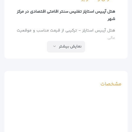
هتل آیبیس استایلز تفلیس سنتر اقامتی اقتصادی در مرکز
شهر
هتل آیبیس استایلز – ترکیبی از قیمت مناسب و موقعیت
عالی
نمایش بیشتر
هتل آیبیس استایلز تفلیس سنتر یکی از بهترین گزینه‌های
اقتصادی در قلب پایتخت گرجستان است که با تراس روفتاپ
پانوراما و دسترسی عالی به جاذبه‌های گردشگری، انتخاب
هوشمندانه‌ای برای مسافران محسوب می‌شود.
چرا آیبیس استایلز تفلیس را انتخاب کنیم؟
مشخصات
– موقعیت استثنایی چند قدمی میدان آزادی و شهرداری
تفلیس
– تراس روفتاپ با چشمانداز زیبا از شهر
– اینترنت پرسرعت رایگان در تمام هتل
– صبحانه بوفه با تنوع عالی
– هتل دوستدار محیط زیست با استانداردهای بین‌المللی