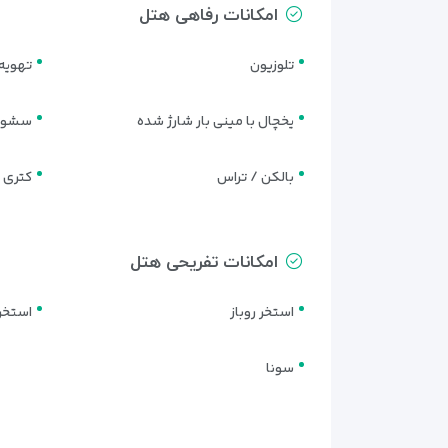
امکانات رفاهی هتل
نکات مهم:
– ورود از ساعت ۱۴ تحویل اتاق تا ساعت ۱۲ ظهر
تلوزیون
تهویه
– تخت اضافی** با هزینه جداگانه ارائه می‌شود.
یخچال با مینی بار شارژ شده
سشوا
هتل L.M Club تفلیس بهترین انتخاب برای اقامتی لوکس
بالکن / تراس
کتری 
اگر به دنبال هتلی مدرن، با خدمات عالی و قیمت من
امکانات تفریحی هتل
استخر روباز
استخر
سونا