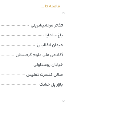
فاصله تا ...
تئاتر مرجانیشویلی
باغ سامایا
میدان انقلاب رز
آکادمی ملی علوم گرجستان
خیابان روستاولی
سالن کنسرت تفلیس
بازار پل خشک
تئاتر اپرا و باله تفلیس
پل ملکه تامار
تئاتر ملی روستاولی
باغ موشتایدی
سالن خدمات عمومی