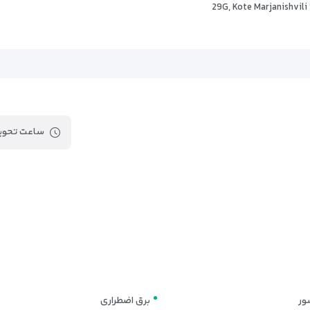
29G, Kote Marjanishvili 
پارک 9 آوریل
گالری ملی گرجستان
سیرک تفلیس
از است.
ساعت تحویل
مل
دمپایی)
ور
برق اضطراری