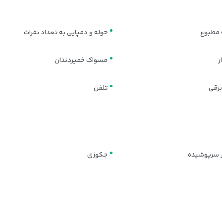
 مطبوع
حوله و دمپایی به تعداد نفرات
ر
مسواک خمیردندان
برقی
تلفن
اسب در تفلیس هستید، هتل ال ام کلاب با فضای صمیمی و امکانات تفریحی متنوع، 
 سرپوشیده
جکوزی