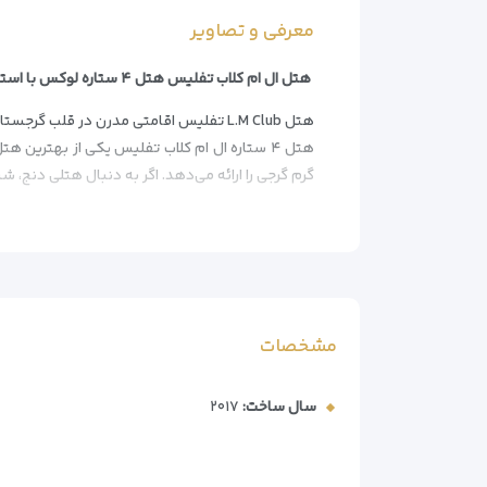
معرفی و تصاویر
هتل ال ام کلاب تفلیس هتل ۴ ستاره لوکس با استخر و اسپا
هتل L.M Club تفلیس اقامتی مدرن در قلب گرجستان
گرم گرجی را ارائه می‌دهد. اگر به دنبال هتلی دنج، شیک و با قیمت مناس
چرا هتل ال ام کلاب تفلیس را انتخاب کنیم؟
– موقعیت عالی نزدیک به مراکز خرید، رستوران‌ها و
– امکانات تفریحی فوق‌العاده استخر سرپوشیده، اسپ
– خدمات حرفه‌ای پذیرش ۲۴ ساعته، ترانسفر فرودگاهی و نظافت روزانه
– رستوران با منوی اروپایی صبحانه بوفه با کیفیت ع
مشخصات
سال ساخت:
۲۰۱۷
موقعیت هتل ال ام کلاب تفلیس دسترسی آسان به ج
نزدیک به مهم‌ترین نقاط تفلیس:
– کلیسای سنت پیتر و پائول: ۴۰۰ متر