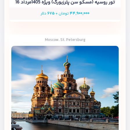
تور روسیه (مسکو سن پترزبورگ) ویژه 1405مرداد 16
۴۴,۹۰۰,۰۰۰
تومان +
۶۷۵
دلار
Moscow، St. Petersburg