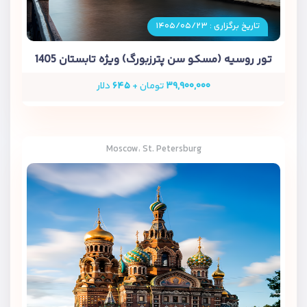
تاریخ برگزاری : ۱۴۰۵/۰۵/۲۳
تور روسیه (مسکو سن پترزبورگ) ویژه تابستان 1405
۳۹,۹۰۰,۰۰۰
تومان +
۶۴۵
دلار
Moscow، St. Petersburg