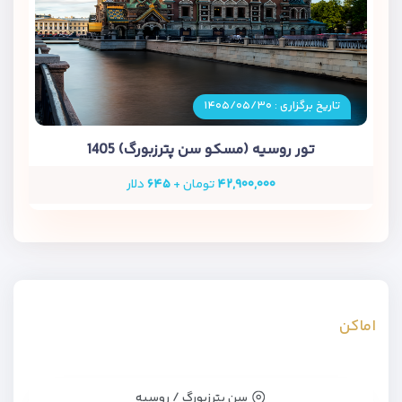
تاریخ برگزاری : ۱۴۰۵/۰۵/۳۰
تور روسیه (مسکو سن پترزبورگ) 1405
۴۲,۹۰۰,۰۰۰
تومان +
۶۴۵
دلار
اماکن
سن پترزبورگ / روسیه