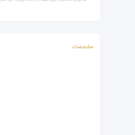
ویژگی‌های منحصر به فرد هتل:
– ساحل اختصاصی با چشمانداز بینظیر دریای مدیتران
– دکوراسیون مدرن و شیک در تمامی فضاها
– اتاق‌های لوکس با طراحی خاص و امکانات کامل
– مناسب برای ماه عسل و سفرهای رمانتیک
مشخصات
– رستوران‌های متنوع با منوی بین‌المللی
– مرکز اسپای مجهز با خدمات ماساژ و آرامش
امکانات هتل بایا کمر کلاب آنتالیا
امکانات تفریحی:
– ساحل اختصاصی با صندلی‌های راحتی
– استخرهای بزرگ روباز
– اسپا و مرکز ماساژ (حمام ترکی، سونا، جکوزی)
– بار کنار استخر با نوشیدنی‌های ویژه
خدمات رفاهی: