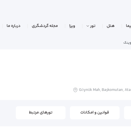
ما
هتل
تور
ویزا
مجله گردشگری
درباره ما
وینک
Göynük Mah, Başkomutan, Atat
قوانین و امکانات
تورهای مرتبط