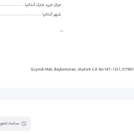
مرکز خرید مارک آنتالیا
شهر آنتالیا
اسکله مارینا
شهر باستانی
کاخ جهانی آلوا دونا
پارک و ساحل مهتاب
Göynük Mah, Başkomutan, Atatürk Cd. No:147-1 D:1, 07981
ساعت تحویل