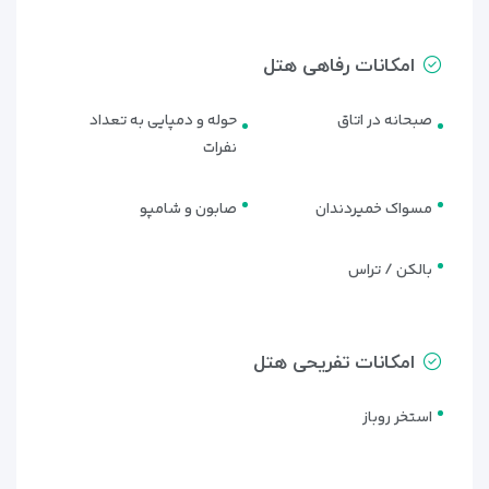
امکانات رفاهی هتل
صبحانه در اتاق
حوله و دمپایی به تعداد
نفرات
مسواک خمیردندان
صابون و شامپو
بالکن / تراس
امکانات تفریحی هتل
استخر روباز