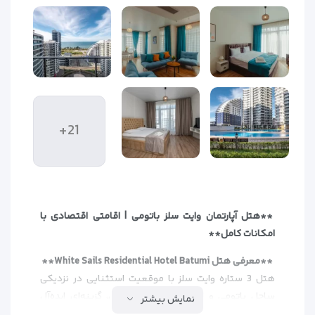
+21
**هتل آپارتمان وایت سلز باتومی | اقامتی اقتصادی با
امکانات کامل**
**معرفی هتل White Sails Residential Hotel Batumi**
هتل 3 ستاره وایت سلز با موقعیت استثنایی در نزدیکی
ساحل باتومی و امکانات آپارتمانی کامل، گزینه‌ای ایده‌آل
نمایش بیشتر
برای مسافرانی است که به دنبال اقامتی مستقل و