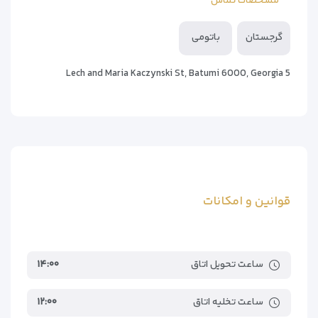
مشخصات تماس
Gonio Fortress
۸کیلومتر
Batumi Beach
۱۵۰متر
گرجستان
باتومی
Gonio Beach
۸کیلومتر
Batumi International Airport
۱٫۷کیلومتر
5 Lech and Maria Kaczynski St, Batumi 6000, Georgia
Rize–Artvin Airport
۹۵کیلومتر
قوانین و امکانات
ساعت تحویل اتاق
۱۴:۰۰
ساعت تخلیه اتاق
۱۲:۰۰