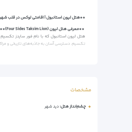
**هتل لیون استانبول | اقامتی لوکس در قلب شهر
**معرفی هتل لیون (Four Sides Taksim Lion)**
تکسیم، دسترسی آسان به جاذبه‌های تاریخی و مراکز 
**برترین مزایای هتل**
– موقعیت طلایی در قلب استانبول (نزدیک به میدا
– دکوراسیون لوکس و فضای آرامش‌بخش
– بالکن بزرگ با چشم‌انداز پانورامای شهر
– امکانات تفریحی شامل اسپا و سونا
مشخصات
– مناسب برای خانواده‌ها و زوج‌ها با قیمتی مقرون‌ب
**امکانات و خدمات هتل**
چشم‌انداز هتل:
دید شهر
-اتاق‌های مجهز و راحت
– اتاق استاندارد
– اتاق سوپریر