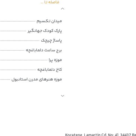
فاصله تا ...
میدان تکسیم
پارک کودک جهانگیر
پاساژ چیچک
برج ساعت دلماباغچه
موزه پرا
کاخ دلماباغچه
موزه هنرهای مدرن استانبول
برج گالاتا
ستون کنستانتین
آب انبار باسیلیکا
کاخ توپکاپی
برج‌های دختر
Kocatepe, Lamartin Cd. No: 41, 34437 B