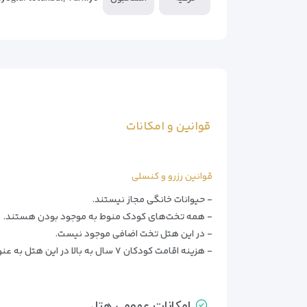
**چرا این هتل را انتخاب کنیم؟**
– دسترسی عالی به مراکز خرید و جاذبه‌های تاریخی
– امکانات تفریحی متنوع (اسپا، سونا، سالن ورزشی)
– مناسب برای خانواده‌ها با اتاق‌های خانوادگی
**نکته ویژه** این هتل برای کسانی که می‌خواهند ه
قوانین و امکانات
هتل لیون استانبول با ترکیب موقعیت بی‌نظیر، امکا
چه برای گردش به این شهر سفر کنید چه برای کار، این
قوانین رزرو و کنسلی
- حیوانات خانگی مجاز نیستند.
- همه تخت‌های کودک منوط به موجود بودن هستند.
- در این هتل تخت اضافی موجود نیست.
- هزینه اقامت کودکان ۷ سال به بالا در این هتل به عنوان بزرگسال محاسبه می‌شود. -
امکانات عمومی هتل