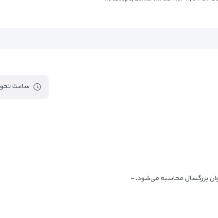
پل شهدای ۱۵ جولای
یاقوت کبود استانبول
فرودگاه استانبول
فرودگاه بین المللی سابیها گوکچن ا
م در مرکز شهر باشند و هم از آرامش لذت ببرند، گزینه‌ای عالی است.
ساعت تحوی
نات لوکس و قیمت مناسب، انتخابی ایده‌آل برای مسافرانی است که می‌خواهند ت
 هتل تمامی نیازهای شما را برآورده می‌کند.