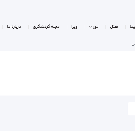
ما
هتل
تور
ویزا
مجله گردشگری
درباره ما
س