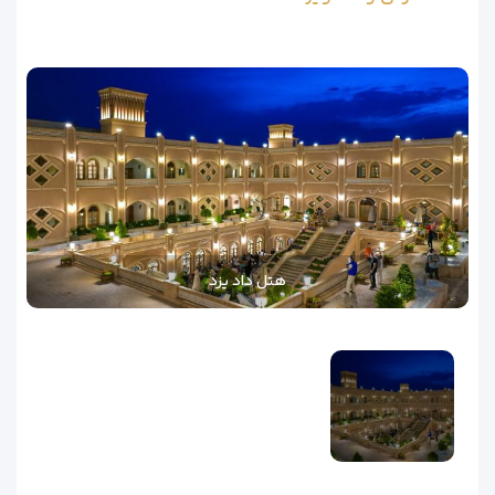
هتل داد یزد