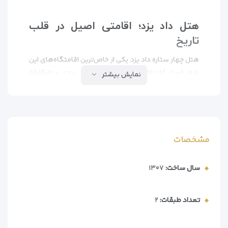
هتل داد یزد؛ اقامتی اصیل در قلب
تاریخ
هتل چهار ستاره داد یزد یکی از خاص‌ترین اقامتگاه‌های این
شهر است که تلفیقی از معماری سنتی یزدی و امکانات
نمایش بیشتر
مدرن را در اختیار مهمانان قرار می‌دهد. این هتل در بنایی با
قدمتی نزدیک به یک قرن قرار دارد که در ابتدا به‌عنوان
مهمانپذیر و بارانداز فعالیت می‌کرد و در سال ۱۳۸۶ پس از
مرمت و بازسازی، به یک هتل مجلل تبدیل شد. با دیوارهای
کاه‌گلی، قوس‌های زیبا و حیاطی باصفا، هتل داد به‌راستی
مشخصات
روح یزد را در خود حفظ کرده است.
سال ساخت:
۱۳۰۷
این هتل با ۸۸ واحد اقامتی در ۳ طبقه، شامل اتاق‌های یک
تا چهار تخته، سوئیت‌های ماه‌عسل و رویال، تجربه‌ای
متفاوت را برای مسافران رقم می‌زند. تمامی اتاق‌ها مجهز به
تعداد طبقات:
۲
امکاناتی مانند اینترنت رایگان، تلویزیون، سیستم تهویه،
روم‌سرویس ۲۴ ساعته و مینی‌بار هستند. برخی از واحدها