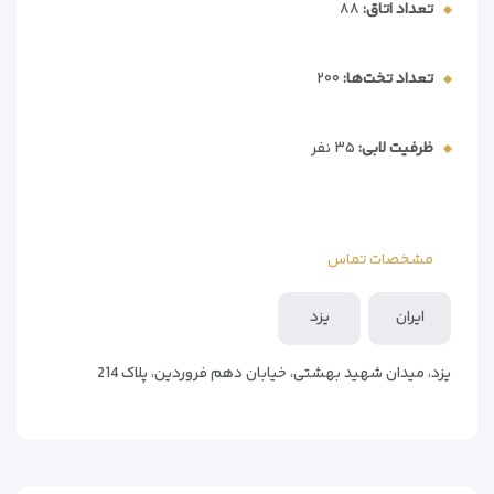
تعداد اتاق:
۸۸
نیز دارای بالکن اختصاصی با چشم‌انداز حیاط مرکزی هستند.
رستوران‌های «آیینه» و «بام» در این مجموعه، طعم‌هایی
تعداد تخت‌ها:
۲۰۰
متنوع از غذاهای ایرانی، بین‌المللی و سنتی یزدی را در
فضایی دلنشین ارائه می‌دهند. کافی‌شاپ‌های هتل نیز
محیطی مناسب برای استراحت و لذت بردن از نوشیدنی‌های
ظرفیت لابی:
۳۵ نفر
متنوع فراهم کرده‌اند. مجموعه آبی هتل شامل استخر،
سونا، جکوزی و خدمات ماساژ، اقامتی آرامش‌بخش را برای
مهمانان تضمین می‌کند.
مشخصات تماس
موقعیت مکانی هتل داد، امکان دسترسی سریع به
جاذبه‌های تاریخی یزد را فراهم کرده است. میدان
امیرچخماق، مسجد جامع یزد، محله فهادان و خانه لاری‌ها
ایران
یزد
تنها چند دقیقه با خودرو فاصله دارند. همچنین پارکینگ
اختصاصی و تاکسی‌سرویس هتل، نگرانی بابت حمل‌ونقل را
یزد، میدان شهید بهشتی، خیابان دهم فروردین، پلاک 214
برطرف کرده است.
اگر به دنبال رزرو تور یزد با هتل داد هستید،
گروه
گردشگری اردیبهشت
بهترین شرایط را برای شما فراهم کرده