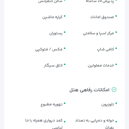
پذیرش 24 ساعته
سالن کنفرانس
صندوق امانات
کرایه ماشین
مرکز اسپا و سلامتی
رستوران
کافی شاپ
فکس / فتوکپی
خدمات معلولین
اتاق سیگار
امکانات رفاهی هتل
تلوزیون
تهویه مطبوع
حوله و دمپایی به تعداد
کمد دیواری همراه با جا
نفرات
لباسی