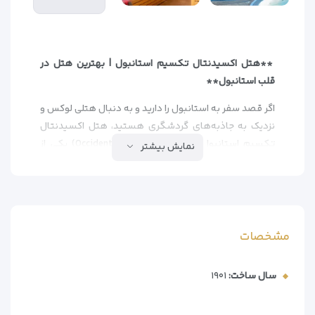
**هتل اکسیدنتال تکسیم استانبول | بهترین هتل در
قلب استانبول**
اگر قصد سفر به استانبول را دارید و به دنبال هتلی لوکس و
نزدیک به جاذبه‌های گردشگری هستید، هتل اکسیدنتال
تکسیم استانبول (Occidental Taksim Istanbul) یکی از
نمایش بیشتر
بهترین گزینه‌هاست. این هتل *5 ستاره با موقعیت عالی در
نزدیکی میدان تکسیم، دسترسی آسانی به مراکز خرید،
رستوران‌های معروف و دیدنی‌های استانبول مانند کاخ
دولمه‌باغچه و برج گالاتا دارد.
مشخصات
**موقعیت ممتاز هتل اکسیدنتال تکسیم**
– فاصله 5 دقیقه‌ای تا میدان تکسیم
سال ساخت:
۱۹۰۱
– نزدیک به ایستگاه مترو و حمل‌ونقل عمومی
– دسترسی آسان به مراکز خرید معروف مانند خیابان
استقلال