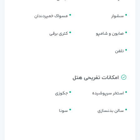
سشوار
مسواک خمیردندان
صابون و شامپو
کتری برقی
تلفن
امکانات تفریحی هتل
استخر سرپوشیده
جکوزی
سالن بدنسازی
سونا