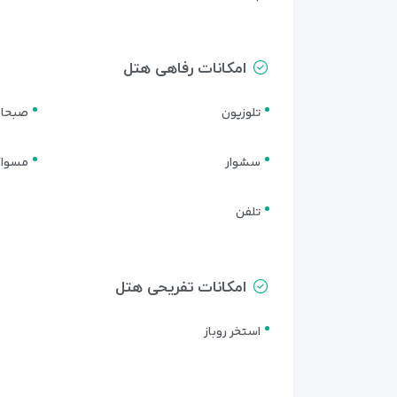
امکانات رفاهی هتل
تلوزیون
صبحانه
سشوار
مسواک
تلفن
امکانات تفریحی هتل
استخر روباز