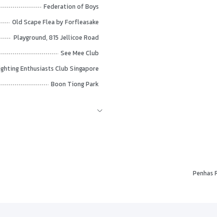
Federation of Boys
Old Scape Flea by Forfleasake
Playground, 815 Jellicoe Road
See Mee Club
ighting Enthusiasts Club Singapore
Boon Tiong Park
Somme Road Playground
North Bridge Garden
Singapore Art Museum
National Gallery Singapore
Statue of Sir Stamford Raffles
Asian Civilisations Museum
ArtScience Museum
Sands SkyPark