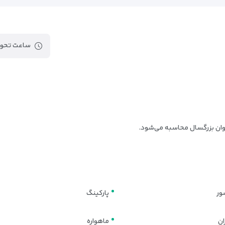
Cloud Forest
Gardens By the Bay
Singapore City Gallery
ساعت تحوی
Marina Barrage
East Coast Beach
Palawan Beach
Siloso Beach
Seletar Airport
Changi Airport
Hang Nadim International Airport
ور
پارکینگ
ان
ماهواره