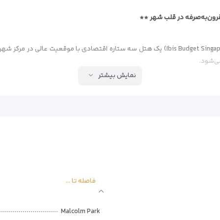
رون‌به‌صرفه در قلب شهر **
هتل ایبیس بوجت سنگاپور ایمپریال (Ibis Budget Singapore Imperial) یک هتل سه ستاره اقتصا
ی‌شود.
نمایش بیشتر
فاصله تا ...
Malcolm Park