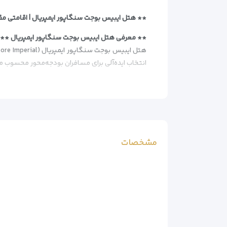
** هتل ایبیس بوجت سنگاپور ایمپریال | اقامتی مق
** معرفی هتل ایبیس بوجت سنگاپور ایمپریال **
انتخاب ایده‌آلی برای مسافران بودجه‌محور محسوب م
** امکانات هتل **
– اتاق‌های ساده اما کاربردی
– سیستم تهویه مطبوع
– تلویزیون صفحه‌تخت
– میز تحریر و صندلی راحتی
مشخصات
– یخچال کوچک
– حمام اختصاصی با دوش و سشوار
** خدمات غذاخوری **
– رستوران ۲۴ ساعته با منوی غربی
– کافی‌شاپ برای نوشیدنی‌های سبک